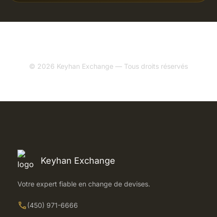
© 2026 Keyhan Exchange — Tous droits réservés
Keyhan Exchange
Votre expert fiable en change de devises.
call
(450) 971-6666