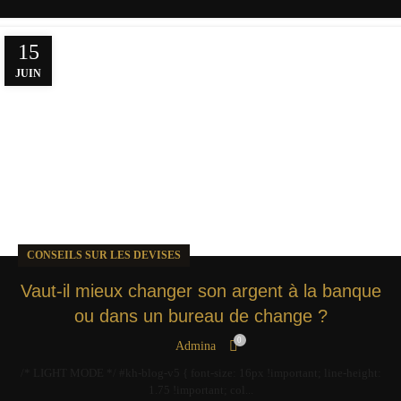
15
JUIN
CONSEILS SUR LES DEVISES
Vaut-il mieux changer son argent à la banque
ou dans un bureau de change ?
0
Admina
/* LIGHT MODE */ #kh-blog-v5 { font-size: 16px !important; line-height:
1.75 !important; col...