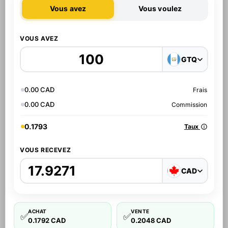
Vous avez
Vous voulez
VOUS AVEZ
GTQ
0.00 CAD
Frais
0.00 CAD
Commission
0.1793
Taux
VOUS RECEVEZ
CAD
ACHAT
VENTE
✅
✅
0.1792 CAD
0.2048 CAD