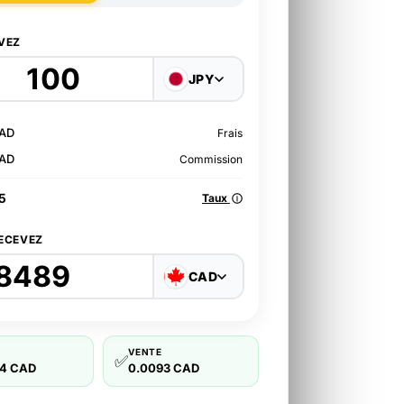
VEZ
JPY
CAD
Frais
CAD
Commission
5
Taux
ECEVEZ
CAD
VENTE
✅
4 CAD
0.0093 CAD