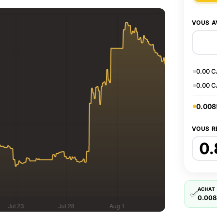
VOUS A
0.00 
0.00 
0.008
VOUS R
ACHAT
✅
0.008