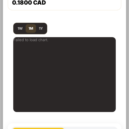
0.1800 CAD
1W
1M
1Y
Failed to load chart.