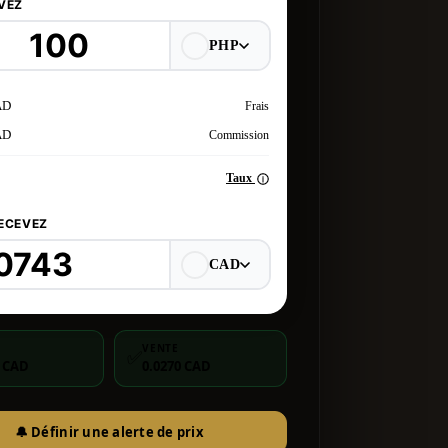
VEZ
PHP
AD
Frais
AD
Commission
Taux
ECEVEZ
CAD
VENTE
✅
7 CAD
0.0270 CAD
🔔 Définir une alerte de prix