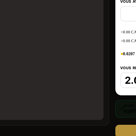
VOUS A
0.00 C
0.00 C
0.0207
VOUS R
ACHAT
✅
0.020