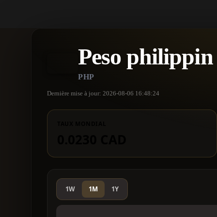
Peso philippin
PHP
Dernière mise à jour: 2026-08-06 16:48:24
TAUX MONDIAL
0.0230 CAD
1W
1M
1Y