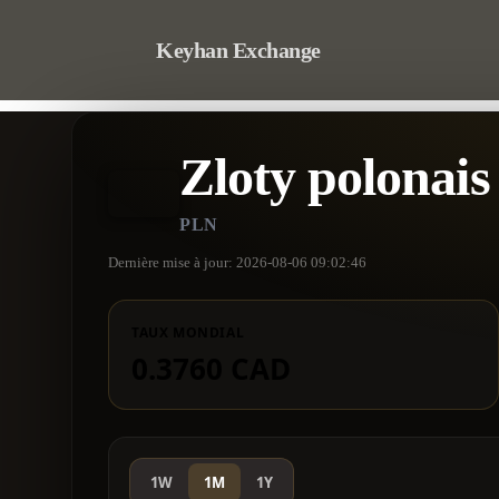
Keyhan Exchange
Zloty polonais
PLN
Dernière mise à jour: 2026-08-06 09:02:46
TAUX MONDIAL
0.3760 CAD
1W
1M
1Y