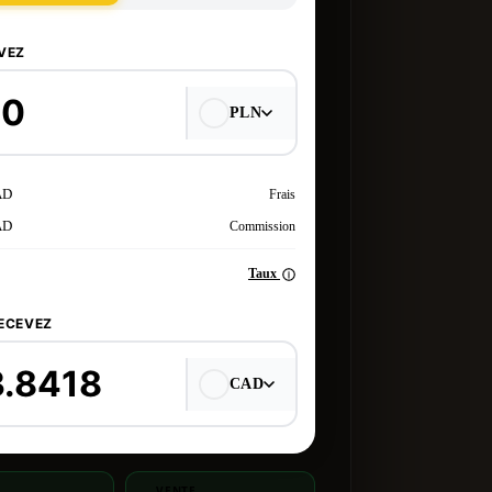
VEZ
PLN
AD
Frais
AD
Commission
Taux
ECEVEZ
CAD
VENTE