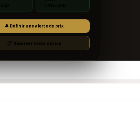
✅
4 CAD
0.4136 CAD
🔔 Définir une alerte de prix
📋 Réserver cette devise