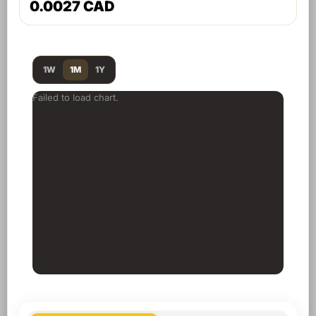
0.0027 CAD
1W
1M
1Y
Failed to load chart.