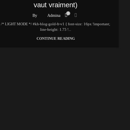
vaut vraiment)
0
By
Admina
/* LIGHT MODE */ #kh-blog-gold-fr-v1 { font-size: 16px !important;
line-height: 1.75 !...
CONTINUE READING