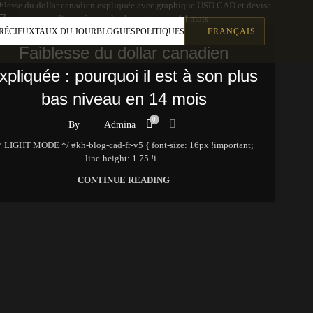
7
tualités du marché
RÉCIEUX
TAUX DU JOUR
BLOGUES
POLITIQUES
FRANÇAIS
IN
Faiblesse du dollar canadien
xpliquée : pourquoi il est à son plus
bas niveau en 14 mois
0
By
Admina
* LIGHT MODE */ #kh-blog-cad-fr-v5 { font-size: 16px !important;
line-height: 1.75 !i...
CONTINUE READING