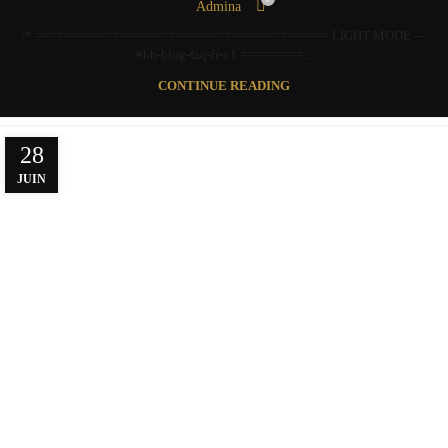
Admina
/* ========================================== LIGHT MODE —
#kh-blog-faq-fr-v1 =========...
CONTINUE READING
28
JUIN