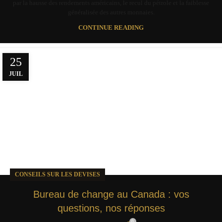
par la hausse des rendements américains, le recul du pétrole et la faiblesse
généralisée des autres monnaies.
CONTINUE READING
25
JUIL
CONSEILS SUR LES DEVISES
Bureau de change au Canada : vos
questions, nos réponses
0